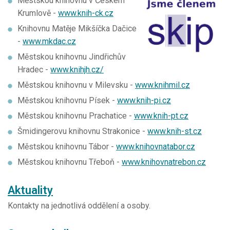
Městskou knihovnu v Českém
Krumlově -
www.knih-ck.cz
Knihovnu Matěje Mikšíčka Dačice
-
www.mkdac.cz
Městskou knihovnu Jindřichův
Hradec -
www.knihjh.cz/
Městskou knihovnu v Milevsku -
www.knihmil.cz
Městskou knihovnu Písek -
www.knih-pi.cz
Městskou knihovnu Prachatice -
www.knih-pt.cz
Šmidingerovu knihovnu Strakonice -
www.knih-st.cz
Městskou knihovnu Tábor -
www.knihovnatabor.cz
Městskou knihovnu Třeboň -
www.knihovnatrebon.cz
Aktuality
Kontakty na jednotlivá oddělení a osoby.