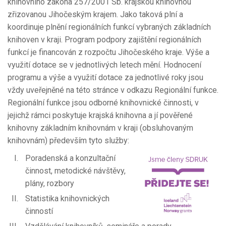
knihovního zákona 257/2001 Sb. krajskou knihovnou
zřizovanou Jihočeským krajem. Jako taková plní a
koordinuje plnění regionálních funkcí vybraných základních
knihoven v kraji. Program podpory zajištění regionálních
funkcí je financován z rozpočtu Jihočeského kraje. Výše a
využití dotace se v jednotlivých letech mění. Hodnocení
programu a výše a využití dotace za jednotlivé roky jsou
vždy uveřejněné na této stránce v odkazu Regionální funkce.
Regionální funkce jsou odborné knihovnické činnosti, v
jejichž rámci poskytuje krajská knihovna a jí pověřené
knihovny základním knihovnám v kraji (obsluhovaným
knihovnám) především tyto služby:
Poradenská a konzultační
činnost, metodické návštěvy,
plány, rozbory
Statistika knihovnických
činností