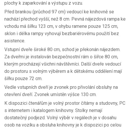
plochy k zaparkování a výstupu z vozu.
Před brankou (průchod 97 cm) vedoucí ke knihovně se
nachází přechod vyšší, než 8 cm. Pevná nájezdová rampa ke
vchodu má šířku 123 cm, v ohybu ramene pouze 125 cm,
sklon i délka rampy vyhovují bezbariérovému použití bez
asistence.
Vstupní dveře široké 80 cm, schod je překonán nájezdem.
Za dveřmi je instalován bezpečnostní rám o šířce 80 cm,
kterým procházejí všichni návštěvníci. Další dveře vedoucí
do prostoru s volným výběrem a k dětskému oddělení mají
šířku pouze 72 cm.
Vedle vstupních dveří je zvonek pro přivolání obsluhy na
otevření dveří. Zvonek umístěn výšce 130 cm.
K dispozici čtenářům je volný prostor čítárny a studovny, PC
s internetem i katalogem knihovny. Stolky nemají
dostatečný podjezd. Volný výběr v regálech je v dosahu
osob na vozíku a obsluha knihovny je k dispozici po celou