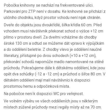
Pobočka knihovny se nachází na frekventované ulici.
Parkování pro ZTP není v dosahu. Ke knihovně se přichází z
uličního chodníku, když prostor vchodu není nijak chráněn.
Dveře do objektu jsou dvoukřídlé, šířka křídla 60 cm. Před
vchodem musí návštěvník překonat schod o výšce +12 cm
přímo v prostoru dveří. Za dveřmi vcházíme do chodby
široké 130 cm a odtud se můžeme dát vpravo k výpůjčkám
a do oddělení beletrie. Z chodby vlevo je oddělení naučné
literatury, přístupné po dvou schodech (+10 a +12 cm),
překonání schodů napomůže madlo namontované na stěně
průchodu. Pokračujeme dále k dětskému oddělení, kde jsou
opět dva schůdky (-12 a -12 cm) a průchod o šířce 80 cm. V
dětském oddělení mají malí návštěvníci k dispozici
prostornou hernu a odpočinková místa.
Na pobočce není k dispozici WC pro veřejnost.
Ve volném výběru ve všech odděleních jsou v některým
místech zúžené průchody mezi regály místy až na 70 cm.