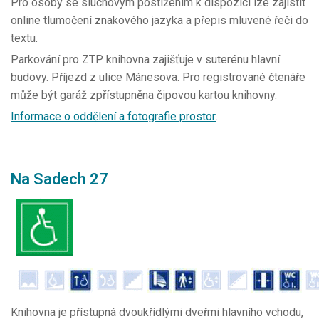
Pro osoby se sluchovým postižením k dispozici lze zajistit
online tlumočení znakového jazyka a přepis mluvené řeči do
textu.
Parkování pro ZTP knihovna zajišťuje v suterénu hlavní
budovy. Příjezd z ulice Mánesova. Pro registrované čtenáře
může být garáž zpřístupněna čipovou kartou knihovny.
Informace o oddělení a fotografie prostor
.
Na Sadech 27
Knihovna je přístupná dvoukřídlými dveřmi hlavního vchodu,