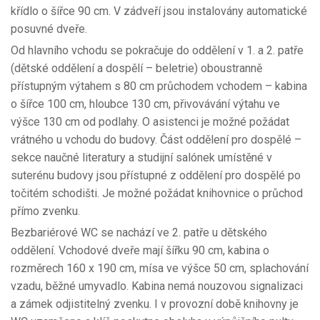
křídlo o šířce 90 cm. V zádveří jsou instalovány automatické
posuvné dveře.
Od hlavního vchodu se pokračuje do oddělení v 1. a 2. patře
(dětské oddělení a dospělí – beletrie) oboustranně
přístupným výtahem s 80 cm průchodem vchodem – kabina
o šířce 100 cm, hloubce 130 cm, přivovávání výtahu ve
výšce 130 cm od podlahy. O asistenci je možné požádat
vrátného u vchodu do budovy. Část oddělení pro dospělé –
sekce naučné literatury a studijní salónek umístěné v
suterénu budovy jsou přístupné z oddělení pro dospělé po
točitém schodišti. Je možné požádat knihovnice o průchod
přímo zvenku.
Bezbariérové WC se nachází ve 2. patře u dětského
oddělení. Vchodové dveře mají šířku 90 cm, kabina o
rozměrech 160 x 190 cm, mísa ve výšce 50 cm, splachování
vzadu, běžné umyvadlo. Kabina nemá nouzovou signalizaci
a zámek odjistitelný zvenku. I v provozní době knihovny je