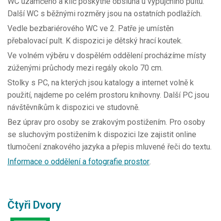
WC uzamčeno a klíč poskytne obsluha u výpůjčního pultu.
Další WC s běžnými rozměry jsou na ostatních podlažích.
Vedle bezbariérového WC ve 2. Patře je umístěn
přebalovací pult. K dispozici je dětský hrací koutek.
Ve volném výběru v dospělém oddělení procházíme místy
zúženými průchody mezi regály okolo 70 cm.
Stolky s PC, na kterých jsou katalogy a internet volně k
použití, najdeme po celém prostoru knihovny. Další PC jsou
návštěvníkům k dispozici ve studovně.
Bez úprav pro osoby se zrakovým postižením. Pro osoby
se sluchovým postižením k dispozici lze zajistit online
tlumočení znakového jazyka a přepis mluvené řeči do textu.
Informace o oddělení a fotografie prostor
.
Čtyři Dvory