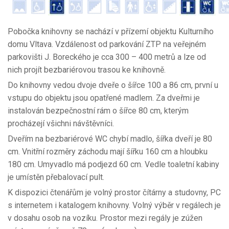
Pobočka knihovny se nachází v přízemí objektu Kulturního
domu Vltava. Vzdálenost od parkování ZTP na veřejném
parkovišti J. Boreckého je cca 300 – 400 metrů a lze od
nich projít bezbariérovou trasou ke knihovně.
Do knihovny vedou dvoje dveře o šířce 100 a 86 cm, první u
vstupu do objektu jsou opatřené madlem. Za dveřmi je
instalován bezpečnostní rám o šířce 80 cm, kterým
procházejí všichni návštěvníci.
Dveřím na bezbariérové WC chybí madlo, šířka dveří je 80
cm. Vnitřní rozměry záchodu mají šířku 160 cm a hloubku
180 cm. Umyvadlo má podjezd 60 cm. Vedle toaletní kabiny
je umístěn přebalovací pult.
K dispozici čtenářům je volný prostor čítárny a studovny, PC
s internetem i katalogem knihovny. Volný výběr v regálech je
v dosahu osob na vozíku. Prostor mezi regály je zúžen