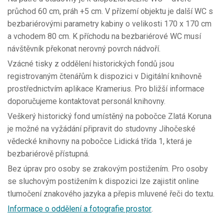
průchod 60 cm, práh +5 cm. V přízemí objektu je další WC s
bezbariérovými parametry kabiny o velikosti 170 x 170 cm
a vchodem 80 cm. K příchodu na bezbariérové WC musí
návštěvník překonat nerovný povrch nádvoří.
Vzácné tisky z oddělení historických fondů jsou
registrovaným čtenářům k dispozici v Digitální knihovně
prostřednictvím aplikace Kramerius. Pro bližší informace
doporučujeme kontaktovat personál knihovny.
Veškerý historický fond umístěný na pobočce Zlatá Koruna
je možné na vyžádání připravit do studovny Jihočeské
vědecké knihovny na pobočce Lidická třída 1, která je
bezbariérově přístupná.
Bez úprav pro osoby se zrakovým postižením. Pro osoby
se sluchovým postižením k dispozici lze zajistit online
tlumočení znakového jazyka a přepis mluvené řeči do textu.
Informace o oddělení a fotografie prostor
.