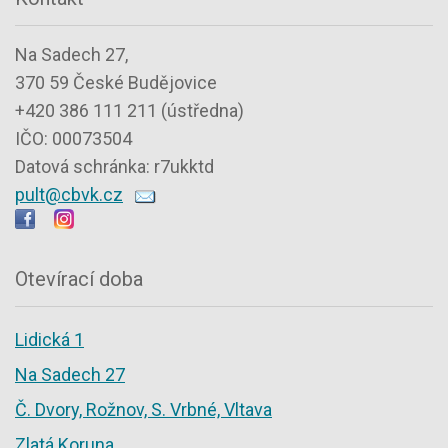
Na Sadech 27,
370 59 České Budějovice
+420 386 111 211 (ústředna)
IČO: 00073504
Datová schránka: r7ukktd
pult@cbvk.cz
Otevírací doba
Lidická 1
Na Sadech 27
Č. Dvory, Rožnov, S. Vrbné, Vltava
Zlatá Koruna