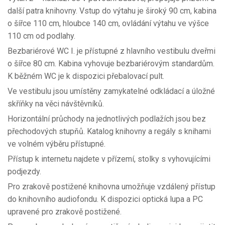
další patra knihovny. Vstup do výtahu je široký 90 cm, kabina
o šířce 110 cm, hloubce 140 cm, ovládání výtahu ve výšce
110 cm od podlahy.
Bezbariérové WC I. je přístupné z hlavního vestibulu dveřmi
o šířce 80 cm. Kabina vyhovuje bezbariérovým standardům.
K běžném WC je k dispozici přebalovací pult.
Ve vestibulu jsou umístěny zamykatelné odkládací a úložné
skříňky na věci návštěvníků.
Horizontální průchody na jednotlivých podlažích jsou bez
přechodových stupňů. Katalog knihovny a regály s knihami
ve volném výběru přístupné.
Přístup k internetu najdete v přízemí, stolky s vyhovujícími
podjezdy.
Pro zrakově postižené knihovna umožňuje vzdálený přístup
do knihovního audiofondu. K dispozici optická lupa a PC
upravené pro zrakově postižené.