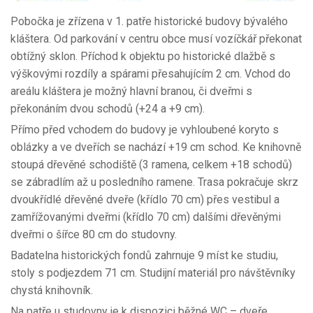
Pobočka je zřízena v 1. patře historické budovy bývalého
kláštera. Od parkování v centru obce musí vozíčkář překonat
obtížný sklon. Příchod k objektu po historické dlažbě s
výškovými rozdíly a spárami přesahujícím 2 cm. Vchod do
areálu kláštera je možný hlavní branou, či dveřmi s
překonáním dvou schodů (+24 a +9 cm).
Přímo před vchodem do budovy je vyhloubené koryto s
oblázky a ve dveřích se nachází +19 cm schod. Ke knihovně
stoupá dřevěné schodiště (3 ramena, celkem +18 schodů)
se zábradlím až u posledního ramene. Trasa pokračuje skrz
dvoukřídlé dřevěné dveře (křídlo 70 cm) přes vestibul a
zamřížovanými dveřmi (křídlo 70 cm) dalšími dřevěnými
dveřmi o šířce 80 cm do studovny.
Badatelna historických fondů zahrnuje 9 míst ke studiu,
stoly s podjezdem 71 cm. Studijní materiál pro návštěvníky
chystá knihovník.
Na patře u studovny je k dispozici běžné WC – dveře